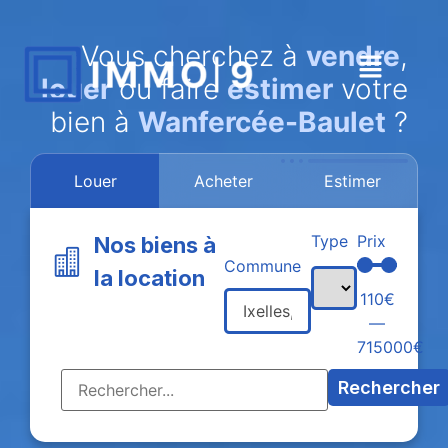
Vous cherchez à
vendre
,
louer
ou faire
estimer
votre
bien à
Wanfercée-Baulet
?
Louer
Acheter
Estimer
Type
Prix
Nos biens à
Commune
la location
110
€
—
715000
€
Rechercher