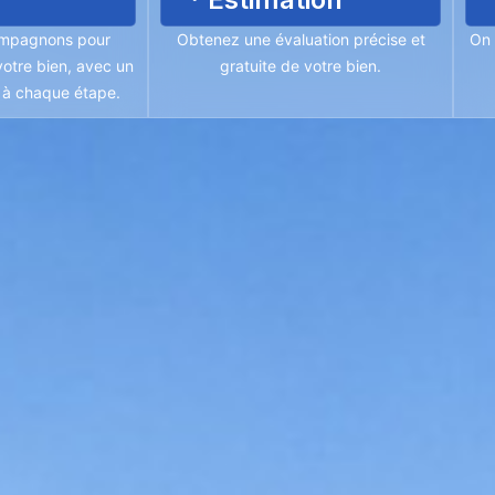
mpagnons pour
Obtenez une évaluation précise et
On 
otre bien, avec un
gratuite de votre bien.
é à chaque étape.