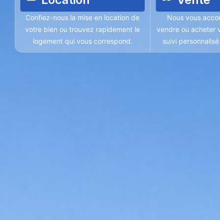
Confiez-nous la mise en location de
Nous vous acco
votre bien ou trouvez rapidement le
vendre ou acheter v
logement qui vous correspond.
suivi personnalis