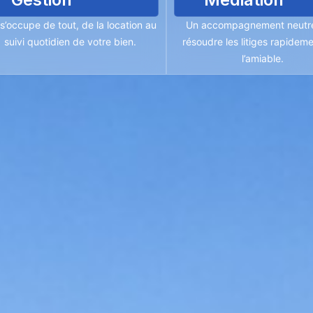
s’occupe de tout, de la location au
Un accompagnement neutr
suivi quotidien de votre bien.
résoudre les litiges rapideme
l’amiable.