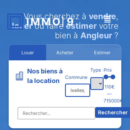
Vous cherchez à
vendre
,
louer
ou faire
estimer
votre
bien à
Angleur
?
Louer
Acheter
Estimer
Type
Prix
Nos biens à
Commune
la location
110
€
—
715000
€
Rechercher