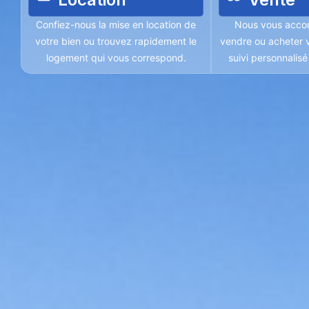
Confiez-nous la mise en location de
Nous vous acco
votre bien ou trouvez rapidement le
vendre ou acheter v
logement qui vous correspond.
suivi personnalis