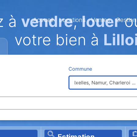
z à
vendre
,
louer
ou
Accueil
Locations
Ventes
Gestion
votre bien à
Lill
Commune
Estimation