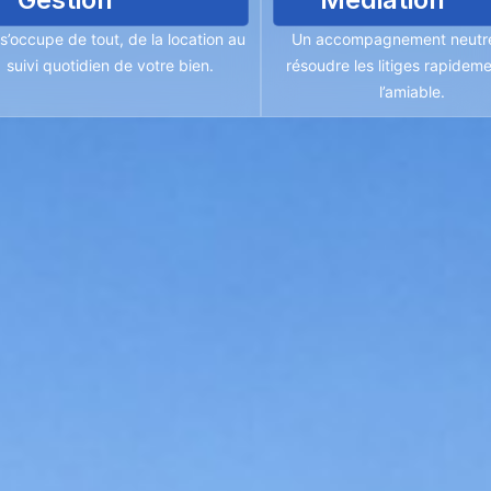
s’occupe de tout, de la location au
Un accompagnement neutr
suivi quotidien de votre bien.
résoudre les litiges rapideme
l’amiable.