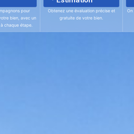
mpagnons pour
Obtenez une évaluation précise et
On 
otre bien, avec un
gratuite de votre bien.
é à chaque étape.