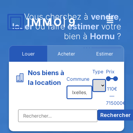
Vous cherchez à
vendre
,
louer
ou faire
estimer
votre
bien à
Hornu
?
Louer
Acheter
Estimer
Type
Prix
Nos biens à
Commune
la location
110
€
—
715000
€
Rechercher