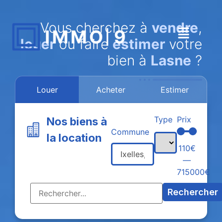
Vous cherchez à
vendre
,
louer
ou faire
estimer
votre
bien à
Lasne
?
Louer
Acheter
Estimer
Type
Prix
Nos biens à
Commune
la location
110
€
—
715000
€
Rechercher