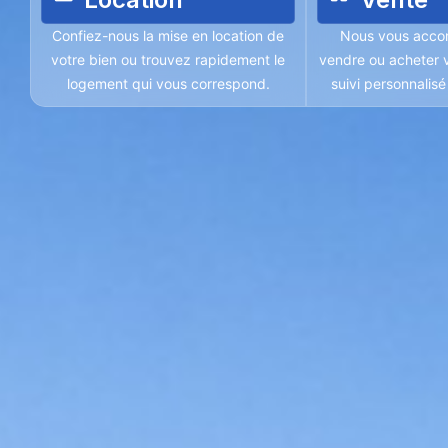
Confiez-nous la mise en location de
Nous vous acco
votre bien ou trouvez rapidement le
vendre ou acheter v
logement qui vous correspond.
suivi personnalis