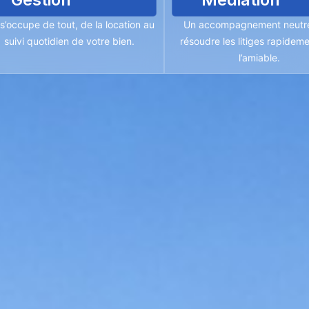
s’occupe de tout, de la location au
Un accompagnement neutr
suivi quotidien de votre bien.
résoudre les litiges rapideme
l’amiable.