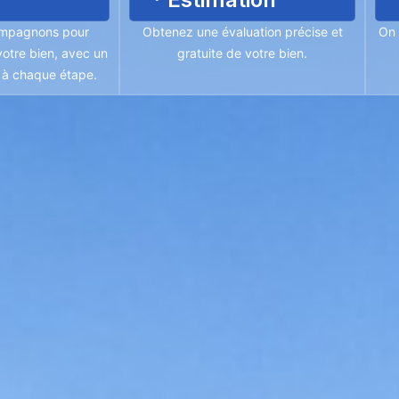
mpagnons pour
Obtenez une évaluation précise et
On 
otre bien, avec un
gratuite de votre bien.
é à chaque étape.