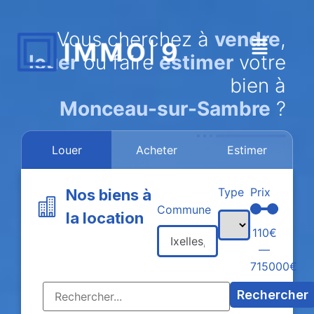
Vous cherchez à
vendre
,
louer
ou faire
estimer
votre
bien à
Monceau-sur-Sambre
?
Louer
Acheter
Estimer
Type
Prix
Nos biens à
Commune
la location
110
€
—
715000
€
Rechercher