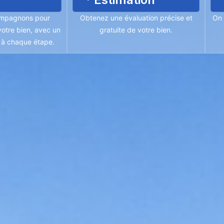
mpagnons pour
Obtenez une évaluation précise et
On 
otre bien, avec un
gratuite de votre bien.
é à chaque étape.