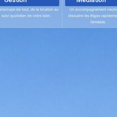
s’occupe de tout, de la location au
Un accompagnement neutr
suivi quotidien de votre bien.
résoudre les litiges rapideme
l’amiable.