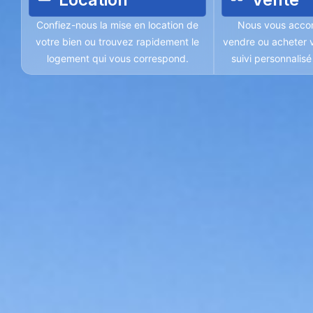
Confiez-nous la mise en location de
Nous vous acco
votre bien ou trouvez rapidement le
vendre ou acheter v
logement qui vous correspond.
suivi personnalis