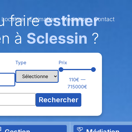
 faire
estimer
 Locative
Estimation
Médiation
Contact
en à
Sclessin
?
Type
Prix
110
€
—
715000
€
Rechercher
Gestion
Médiation