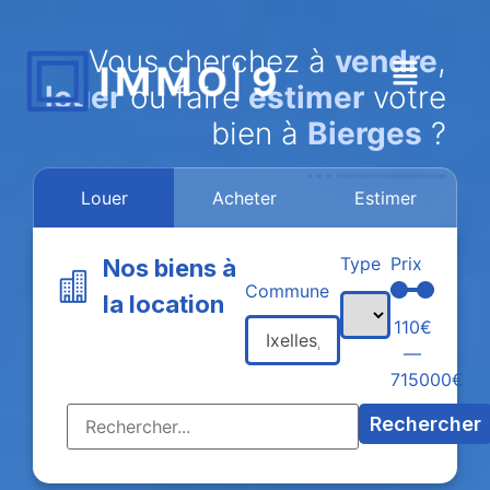
Vous cherchez à
vendre
,
louer
ou faire
estimer
votre
bien à
Bierges
?
Louer
Acheter
Estimer
Type
Prix
Nos biens à
Commune
la location
110
€
—
715000
€
Rechercher