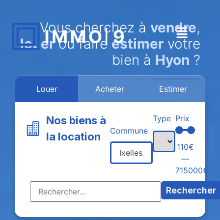
Vous cherchez à
vendre
,
louer
ou faire
estimer
votre
bien à
Hyon
?
Louer
Acheter
Estimer
Type
Prix
Nos biens à
Commune
la location
110
€
—
715000
€
Rechercher