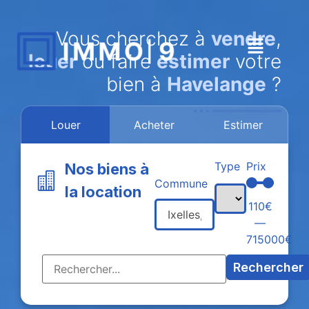
Vous cherchez à
vendre
,
louer
ou faire
estimer
votre
bien à
Havelange
?
Louer
Acheter
Estimer
Type
Prix
Nos biens à
Commune
la location
110
€
—
715000
€
Rechercher