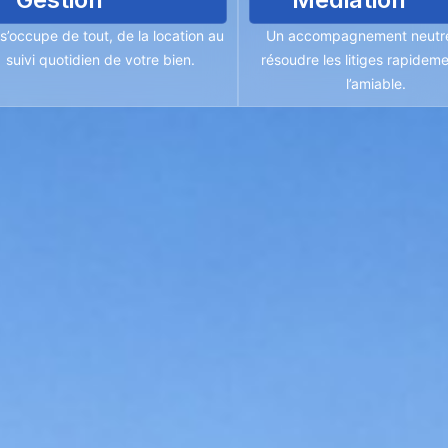
s’occupe de tout, de la location au
Un accompagnement neutr
suivi quotidien de votre bien.
résoudre les litiges rapideme
l’amiable.