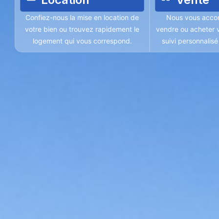
Confiez-nous la mise en location de
Nous vous acco
votre bien ou trouvez rapidement le
vendre ou acheter v
logement qui vous correspond.
suivi personnalis