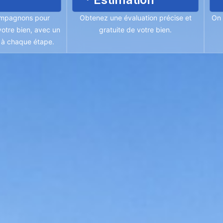
mpagnons pour
Obtenez une évaluation précise et
On 
otre bien, avec un
gratuite de votre bien.
é à chaque étape.