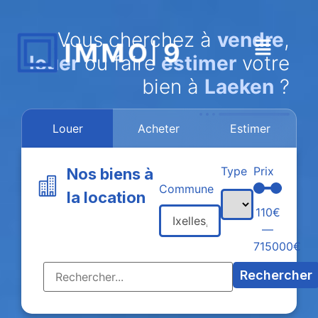
Vous cherchez à
vendre
,
louer
ou faire
estimer
votre
bien à
Laeken
?
Louer
Acheter
Estimer
Type
Prix
Nos biens à
Commune
la location
110
€
—
715000
€
Rechercher