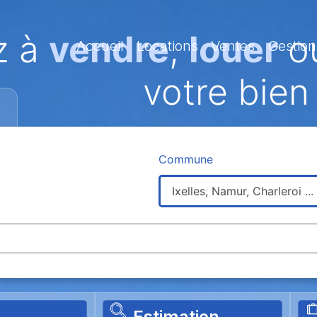
z à
vendre
,
louer
ou
Accueil
Locations
Ventes
Gestion
votre bien
Commune
Estimation