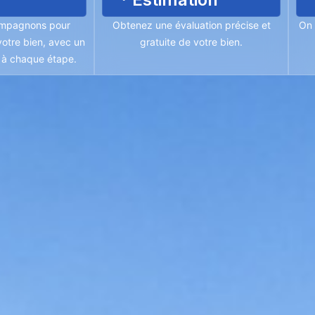
mpagnons pour
Obtenez une évaluation précise et
On 
otre bien, avec un
gratuite de votre bien.
é à chaque étape.