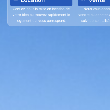
Confiez-nous la mise en location de
Nous vous acco
votre bien ou trouvez rapidement le
vendre ou acheter v
logement qui vous correspond.
suivi personnalis