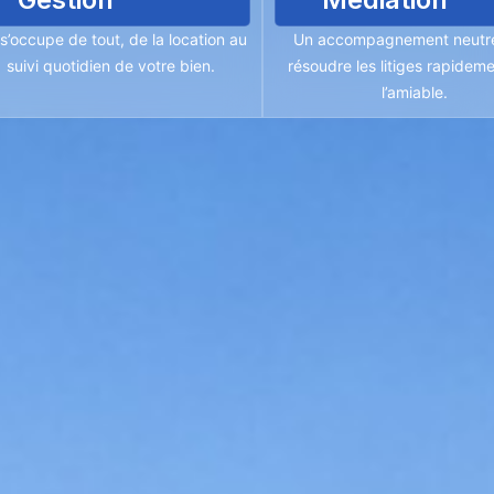
s’occupe de tout, de la location au
Un accompagnement neutr
suivi quotidien de votre bien.
résoudre les litiges rapideme
l’amiable.