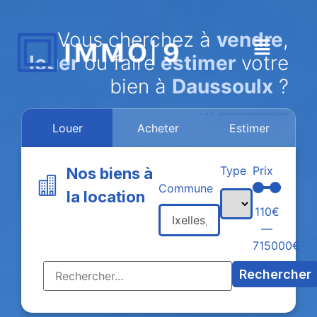
Vous cherchez à
vendre
,
louer
ou faire
estimer
votre
bien à
Daussoulx
?
Louer
Acheter
Estimer
Type
Prix
Nos biens à
Commune
la location
110
€
—
715000
€
Rechercher