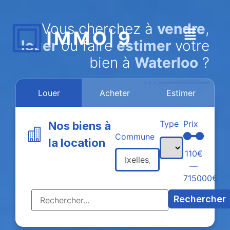
Vous cherchez à
vendre
,
louer
ou faire
estimer
votre
bien à
Waterloo
?
Louer
Acheter
Estimer
Type
Prix
Nos biens à
Commune
la location
110
€
—
715000
€
Rechercher