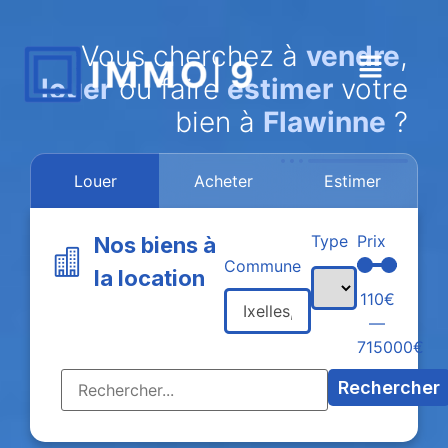
Vous cherchez à
vendre
,
louer
ou faire
estimer
votre
bien à
Flawinne
?
Louer
Acheter
Estimer
Type
Prix
Nos biens à
Commune
la location
110
€
—
715000
€
Rechercher