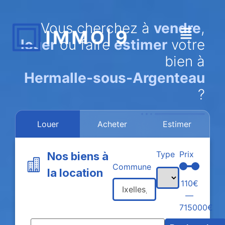
Vous cherchez à
vendre
,
louer
ou faire
estimer
votre
bien à
Hermalle-sous-Argenteau
?
Louer
Acheter
Estimer
Type
Prix
Nos biens à
Commune
la location
110
€
—
715000
€