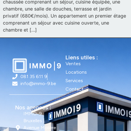
chaussée comprenant un séjour, cuisine équipée, une
chambre, une salle de douches, terrasse et jardin
privatif (680€/mois). Un appartement un premier étage
comprenant un séjour avec cuisine ouverte, une
chambre et […]
Liens utiles :
Ventes
Locations
081 35 611 9
Services
info@immo-9.be
Contact
Nos agences :
IMMO-9
Bruxelles |
Avenue Molière