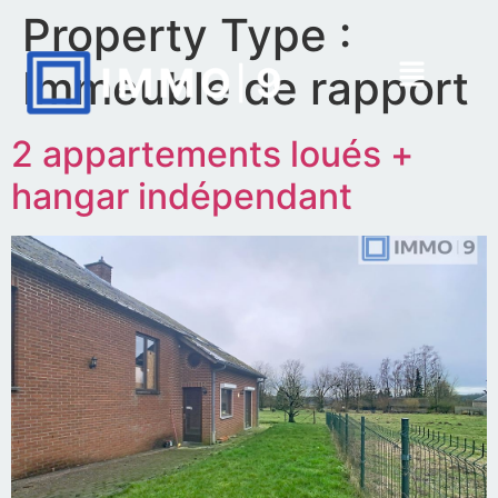
Property Type :
Immeuble de rapport
2 appartements loués +
hangar indépendant