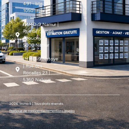
491 - bte 12 |
1050 Ixelles
IMMO-9 Namur |
Rue de l'Armée
Grouchy 1 |
5000 Namur
IMMO-9 Natoye
| Rue des
Rocailles 23 |
5360 Natoye
2026. Immo 9 | Tous droits réservés.
Politique de confidentialité
Mentions légales