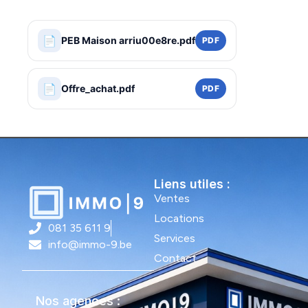
📄
PEB Maison arriu00e8re.pdf
PDF
📄
Offre_achat.pdf
PDF
Liens utiles :
Ventes
Locations
081 35 611 9
Services
info@immo-9.be
Contact
Nos agences :