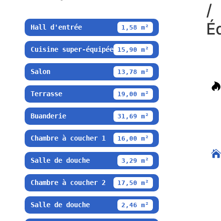
/
É
Hall d'entrée
1,58 m²
Cuisine super-équipée
15,90 m²
Salon
13,78 m²
Terrasse
19,00 m²
Buanderie
31,69 m²
Chambre à coucher 1
16,00 m²
Salle de douche
3,29 m²
Chambre à coucher 2
17,50 m²
Salle de douche
2,46 m²