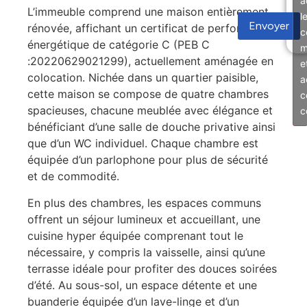
a
L’immeuble comprend une maison entièrement
l
Envoyer
rénovée, affichant un certificat de performance
c
énergétique de catégorie C (PEB C
m
:20220629021299), actuellement aménagée en
e
colocation. Nichée dans un quartier paisible,
a
cette maison se compose de quatre chambres
c
spacieuses, chacune meublée avec élégance et
c
bénéficiant d’une salle de douche privative ainsi
que d’un WC individuel. Chaque chambre est
équipée d’un parlophone pour plus de sécurité
et de commodité.
En plus des chambres, les espaces communs
offrent un séjour lumineux et accueillant, une
cuisine hyper équipée comprenant tout le
nécessaire, y compris la vaisselle, ainsi qu’une
terrasse idéale pour profiter des douces soirées
d’été. Au sous-sol, un espace détente et une
buanderie équipée d’un lave-linge et d’un