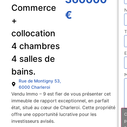
Commerce
€
+
collocation
T
4 chambres
E
4 salles de
bains.
M
Rue de Montigny 53,
6000 Charleroi
Vendu Immo – 9 est fier de vous présenter cet
immeuble de rapport exceptionnel, en parfait
état, situé au cœur de Charleroi. Cette propriété
offre une opportunité lucrative pour les
C
investisseurs avisés.
p