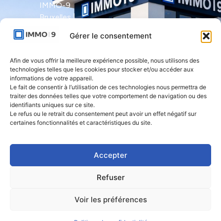
IMMO-9
Bruxelles |
Avenue Molière
Gérer le consentement
491 - bte 12 |
1050 Ixelles
Afin de vous offrir la meilleure expérience possible, nous utilisons des
technologies telles que les cookies pour stocker et/ou accéder aux
IMMO-9 Namur |
informations de votre appareil.
Le fait de consentir à l’utilisation de ces technologies nous permettra de
Rue de l'Armée
traiter des données telles que votre comportement de navigation ou des
Grouchy 1 |
identifiants uniques sur ce site.
5000 Namur
Le refus ou le retrait du consentement peut avoir un effet négatif sur
certaines fonctionnalités et caractéristiques du site.
IMMO-9 Natoye
| Rue des
Accepter
Rocailles 23 |
5360 Natoye
Refuser
Voir les préférences
2026. Immo 9 | Tous droits réservés.