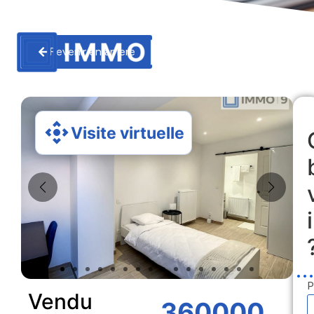
Revenir en arriere
Visite virtuelle
P
Vendu
360000