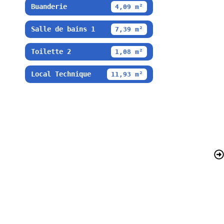
Buanderie
4,09 m²
Salle de bains 1
7,39 m²
Toilette 2
1,08 m²
Local Technique
11,93 m²