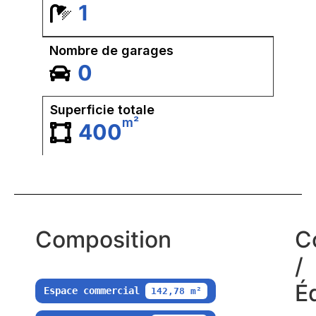
1
Nombre de garages
0
Superficie totale
m²
400
Composition
C
/
É
Espace commercial
142,78 m²