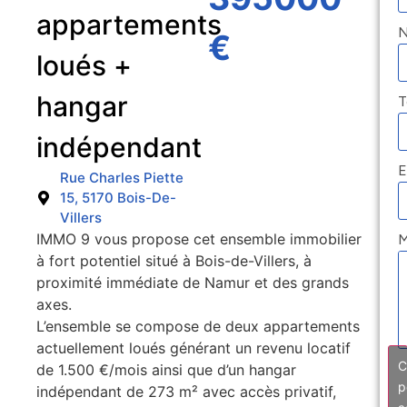
appartements
€
loués +
hangar
T
indépendant
E
Rue Charles Piette
15, 5170 Bois-De-
Villers
IMMO 9 vous propose cet ensemble immobilier
M
à fort potentiel situé à Bois-de-Villers, à
proximité immédiate de Namur et des grands
axes.
L’ensemble se compose de deux appartements
actuellement loués générant un revenu locatif
C
de 1.500 €/mois ainsi que d’un hangar
p
indépendant de 273 m² avec accès privatif,