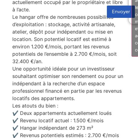
a
actuellement occupé par le propriétaire et libre
l
à l’acte.
Envoyer
c
Le hangar offre de nombreuses possibilités
m
d’exploitation : stockage, activité artisanale,
e
atelier, dépôt pour indépendant ou mise en
a
location. Son potentiel locatif est estimé à
c
environ 1.200 €/mois, portant les revenus
c
potentiels de l’ensemble à 2.700 €/mois, soit
32.400 €/an.
Une opportunité idéale pour un investisseur
souhaitant optimiser son rendement ou pour un
indépendant à la recherche d’un espace
professionnel financé en partie par les revenus
locatifs des appartements.
Les atouts du bien :
✔ Deux appartements actuellement loués
✔ Revenu locatif actuel : 1.500 €/mois
✔ Hangar indépendant de 273 m²
✔ Revenus potentiels estimés : 2.700 €/mois