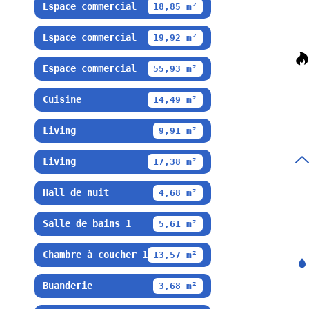
Espace commercial
18,85 m²
Espace commercial
19,92 m²
Espace commercial
55,93 m²
Cuisine
14,49 m²
Living
9,91 m²
Living
17,38 m²
Hall de nuit
4,68 m²
Salle de bains 1
5,61 m²
Chambre à coucher 1
13,57 m²
Buanderie
3,68 m²