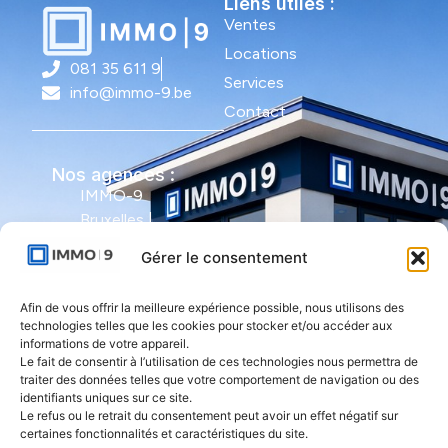
Liens utiles :
Ventes
Locations
081 35 611 9
Services
info@immo-9.be
Contact
Nos agences :
IMMO-9
Bruxelles |
Avenue Molière
Gérer le consentement
491 - bte 12 |
1050 Ixelles
Afin de vous offrir la meilleure expérience possible, nous utilisons des
technologies telles que les cookies pour stocker et/ou accéder aux
IMMO-9 Namur |
informations de votre appareil.
Le fait de consentir à l’utilisation de ces technologies nous permettra de
Rue de l'Armée
traiter des données telles que votre comportement de navigation ou des
Grouchy 1 |
identifiants uniques sur ce site.
5000 Namur
Le refus ou le retrait du consentement peut avoir un effet négatif sur
certaines fonctionnalités et caractéristiques du site.