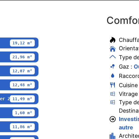
Comfor
Chauff
19,12 m²
Orienta
Type de
21,96 m²
Gaz :
O
12,07 m²
Raccord
Cuisine
12,48 m²
Vitrage
er 2
11,49 m²
Type de
Destina
1,60 m²
Investi
autre
11,86 m²
Archite