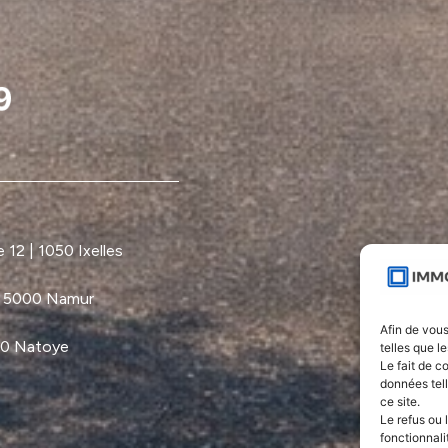
12 | 1050 Ixelles
| 5000 Namur
Afin de vous
60 Natoye
telles que l
Le fait de c
données tel
ce site.
Le refus ou 
fonctionnali