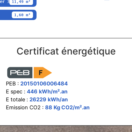
er 3
11,49 m²
1,60 m²
Certificat énergétique
PEB :
20150106006484
E spec :
446
kWh/m².an
E totale :
26229
kWh/an
Emission CO2 :
88
Kg CO2/m².an