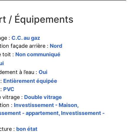
t / Équipements
age :
C.C. au gaz
tion façade arrière :
Nord
 toit :
Non communiqué
ui
ement à l’eau :
Oui
 :
Entièrement équipée
 :
PVC
 vitrage :
Double vitrage
tion :
Investissement - Maison,
ssement - appartement, Investissement -
cture :
bon état