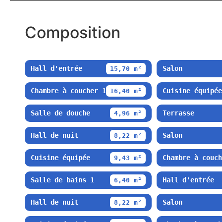
Composition
Hall d'entrée
Salon
15,70 m²
Chambre à coucher 1
Cuisine équipée
16,40 m²
Salle de douche
Terrasse
4,96 m²
Hall de nuit
Salon
8,22 m²
Cuisine équipée
Chambre à couch
9,43 m²
Salle de bains 1
Hall d'entrée
6,40 m²
Hall de nuit
Salon
8,22 m²