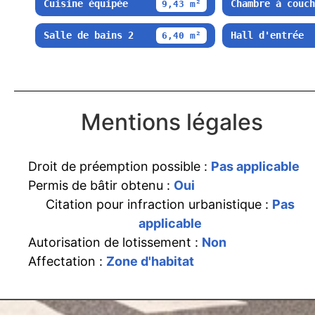
Cuisine équipée
Chambre à couch
9,43 m²
Salle de bains 2
Hall d'entrée
6,40 m²
Mentions légales
Droit de préemption possible :
Pas applicable
Permis de bâtir obtenu :
Oui
Citation pour infraction urbanistique :
Pas
applicable
Autorisation de lotissement :
Non
Affectation :
Zone d'habitat