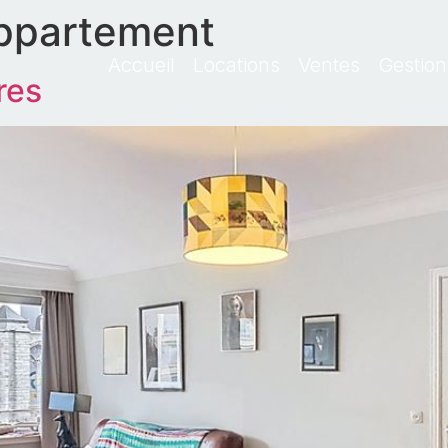
ppartement
Accueil
Locations
Ventes
Gestion
res