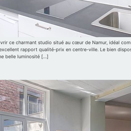
ouvrir ce charmant studio situé au cœur de Namur, idéal c
excellent rapport qualité-prix en centre-ville. Le bien disp
ne belle luminosité […]