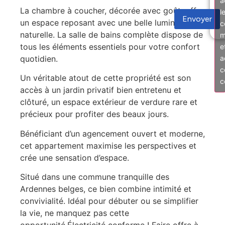
a
La chambre à coucher, décorée avec goût, offre
l
Envoyer
un espace reposant avec une belle luminosité
c
naturelle. La salle de bains complète dispose de
m
tous les éléments essentiels pour votre confort
e
quotidien.
a
c
Un véritable atout de cette propriété est son
c
accès à un jardin privatif bien entretenu et
clôturé, un espace extérieur de verdure rare et
précieux pour profiter des beaux jours.
Bénéficiant d’un agencement ouvert et moderne,
cet appartement maximise les perspectives et
crée une sensation d’espace.
Situé dans une commune tranquille des
Ardennes belges, ce bien combine intimité et
convivialité. Idéal pour débuter ou se simplifier
la vie, ne manquez pas cette
opportunité.Électricité conforme ! Faire offre à