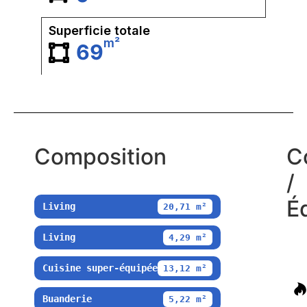
Superficie totale
m²
69
Composition
C
/
É
Living
20,71 m²
Living
4,29 m²
Cuisine super-équipée
13,12 m²
Buanderie
5,22 m²