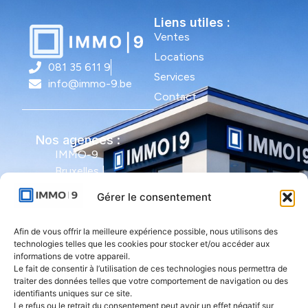
Liens utiles :
Ventes
Locations
081 35 611 9
Services
info@immo-9.be
Contact
Nos agences :
IMMO-9
Bruxelles |
Avenue Molière
Gérer le consentement
491 - bte 12 |
1050 Ixelles
Afin de vous offrir la meilleure expérience possible, nous utilisons des
technologies telles que les cookies pour stocker et/ou accéder aux
IMMO-9 Namur |
informations de votre appareil.
Le fait de consentir à l’utilisation de ces technologies nous permettra de
Rue de l'Armée
traiter des données telles que votre comportement de navigation ou des
Grouchy 1 |
identifiants uniques sur ce site.
5000 Namur
Le refus ou le retrait du consentement peut avoir un effet négatif sur