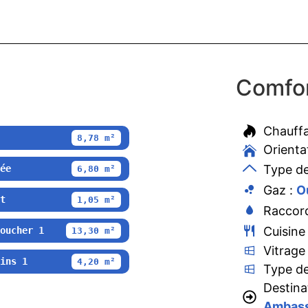
Comfor
Chauff
8,78 m²
Orienta
Type de
ée
6,80 m²
Gaz :
O
t
1,05 m²
Raccord
Cuisine
oucher 1
13,30 m²
Vitrage
ins 1
4,20 m²
Type de
Destina
Ambass