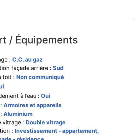
t / Équipements
age :
C.C. au gaz
tion façade arrière :
Sud
 toit :
Non communiqué
ui
ement à l’eau :
Oui
 :
Armoires et appareils
 :
Aluminium
 vitrage :
Double vitrage
tion :
Investissement - appartement,
ade - résidence