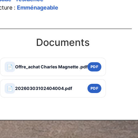
cture :
Emménageable
Documents
📄
Offre_achat Charles Magnette .pdf
PDF
📄
20260303102404004.pdf
PDF