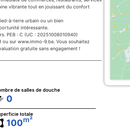
ine vibrante tout en jouissant du confort
ied-à-terre urbain ou un bien
ortunité intéressante.
urs. PEB : C (UC : 20251008010940)
11 ou sur www.immo-9.be. Vous souhaitez
valuation gratuite sans engagement !
mbre de salles de douche
0
perficie totale
m²
100