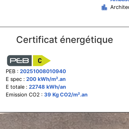
Archite
Certificat énergétique
PEB :
20251008010940
E spec :
200
kWh/m².an
E totale :
22748
kWh/an
Emission CO2 :
39
Kg CO2/m².an