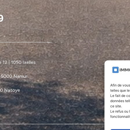
12 | 1050 Ixelles
| 5000 Namur
Afin de vous
60 Natoye
telles que l
Le fait de c
données tel
ce site.
Le refus ou 
fonctionnali