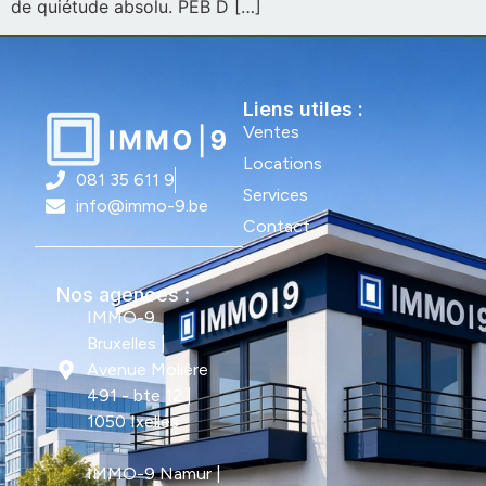
de quiétude absolu. PEB D […]
Liens utiles :
Ventes
Locations
081 35 611 9
Services
info@immo-9.be
Contact
Nos agences :
IMMO-9
Bruxelles |
Avenue Molière
491 - bte 12 |
1050 Ixelles
IMMO-9 Namur |