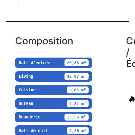
Composition
C
/
É
Hall d'entrée
20,88 m²
Living
32,97 m²
Cuisine
9,65 m²
Bureau
9,22 m²
Buanderie
13,56 m²
Hall de nuit
8,20 m²