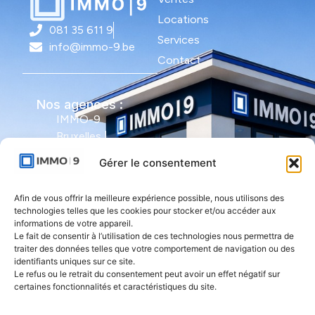
Locations
081 35 611 9
Services
info@immo-9.be
Contact
Nos agences :
IMMO-9
Bruxelles |
Avenue Molière
Gérer le consentement
491 - bte 12 |
1050 Ixelles
Afin de vous offrir la meilleure expérience possible, nous utilisons des
technologies telles que les cookies pour stocker et/ou accéder aux
IMMO-9 Namur |
informations de votre appareil.
Le fait de consentir à l’utilisation de ces technologies nous permettra de
Rue de l'Armée
traiter des données telles que votre comportement de navigation ou des
Grouchy 1 |
identifiants uniques sur ce site.
5000 Namur
Le refus ou le retrait du consentement peut avoir un effet négatif sur
certaines fonctionnalités et caractéristiques du site.
IMMO-9 Natoye