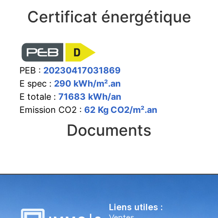
Certificat énergétique
PEB :
20230417031869
E spec :
290
kWh/m².an
E totale :
71683
kWh/an
Emission CO2 :
62
Kg CO2/m².an
Documents
Liens utiles :
Ventes