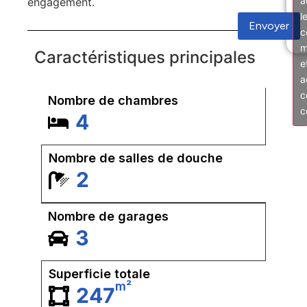
a
engagement.
l
Envoyer
c
m
Caractéristiques principales
e
a
c
Nombre de chambres
c
4
Nombre de salles de douche
2
Nombre de garages
3
Superficie totale
m²
247