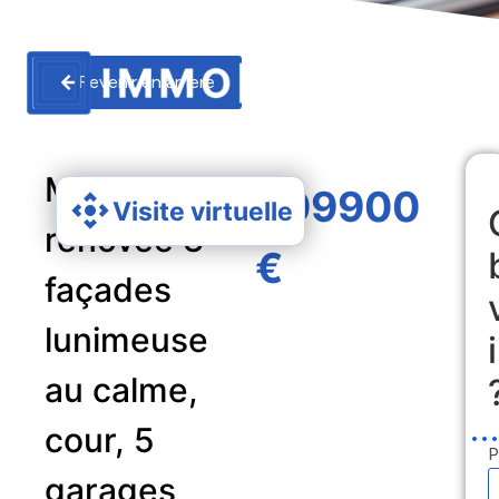
Revenir en arriere
Maison
409900
Visite virtuelle
rénovée 3
€
façades
lunimeuse
au calme,
cour, 5
P
garages