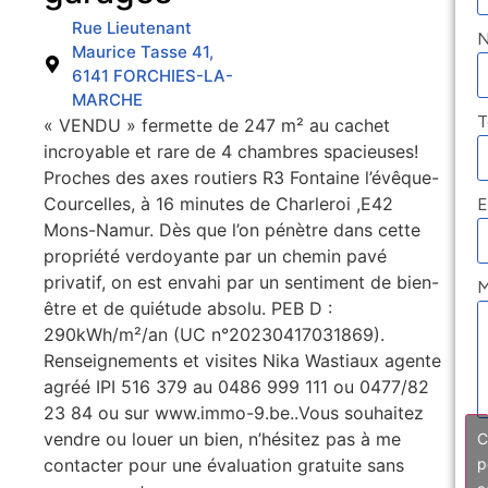
Rue Lieutenant
Maurice Tasse 41,
6141 FORCHIES-LA-
MARCHE
T
« VENDU » fermette de 247 m² au cachet
incroyable et rare de 4 chambres spacieuses!
Proches des axes routiers R3 Fontaine l’évêque-
Courcelles, à 16 minutes de Charleroi ,E42
E
Mons-Namur. Dès que l’on pénètre dans cette
propriété verdoyante par un chemin pavé
privatif, on est envahi par un sentiment de bien-
M
être et de quiétude absolu. PEB D :
290kWh/m²/an (UC n°20230417031869).
Renseignements et visites Nika Wastiaux agente
agréé IPI 516 379 au 0486 999 111 ou 0477/82
23 84 ou sur www.immo-9.be..Vous souhaitez
vendre ou louer un bien, n’hésitez pas à me
C
contacter pour une évaluation gratuite sans
p