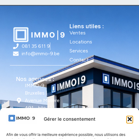
Liens utiles :
Ventes
Locations
081 35 611 9
Services
info@immo-9.be
Contact
Nos agences :
IMMO-9
Bruxelles |
Avenue Molière
491 - bte 12 |
1050 Ixelles
Gérer le consentement
IMMO-9 Namur |
Afin de vous offrir la meilleure expérience possible, nous utilisons des
Rue de l'Armée