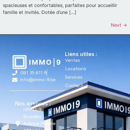
spacieuses et confortables, parfaites pour accueillir
famille et invités. Dotée d’une […]
Next
→
Liens utiles :
Ventes
Locations
081 35 611 9
Services
info@immo-9.be
Contact
Nos agences :
IMMO-9
Bruxelles |
Avenue Molière