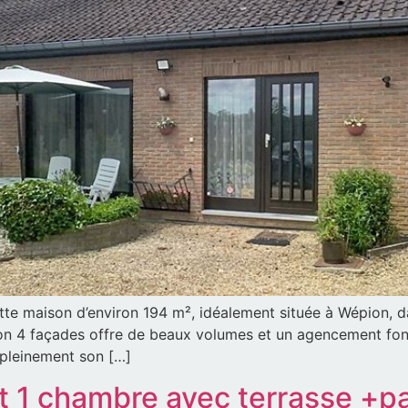
ette maison d’environ 194 m², idéalement située à Wépion, 
ion 4 façades offre de beaux volumes et un agencement fonc
r pleinement son […]
1 chambre avec terrasse +pa