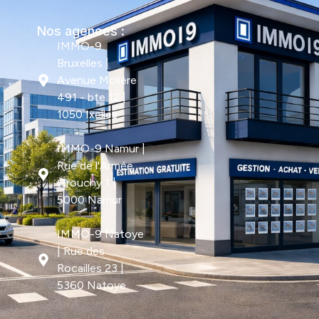
Nos agences :
IMMO-9
Bruxelles |
Avenue Molière
491 - bte 12 |
1050 Ixelles
IMMO-9 Namur |
Rue de l'Armée
Grouchy 1 |
5000 Namur
IMMO-9 Natoye
| Rue des
Rocailles 23 |
5360 Natoye