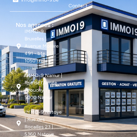
Contact
Nos agences :
IMMO-9
Bruxelles |
Avenue Molière
491 - bte 12 |
1050 Ixelles
IMMO-9 Namur |
Rue de l'Armée
Grouchy 1 |
5000 Namur
IMMO-9 Natoye
| Rue des
Rocailles 23 |
5360 Natoye