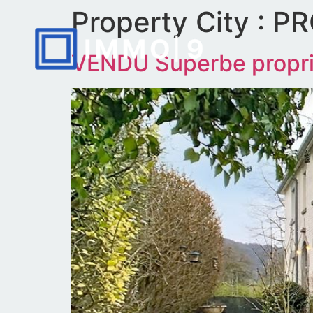
Property City :
PR
VENDU Superbe proprié