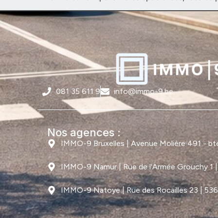
081 35 611 9
info@immo-9.be
Nos agences :
IMMO-9 Bruxelles | Avenue Molière 491 - bte 
IMMO-9 Namur | Rue de l'Armée Grouchy 1 
IMMO-9 Natoye | Rue des Rocailles 23 | 53