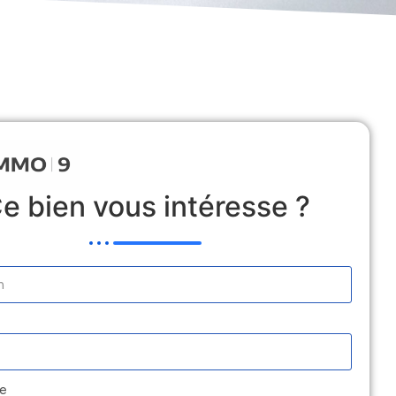
 Locative
Estimation
Médiation
Contact
e bien vous intéresse ?
e