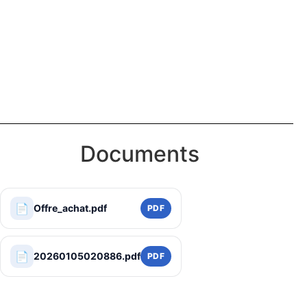
Documents
📄
Offre_achat.pdf
PDF
📄
20260105020886.pdf
PDF