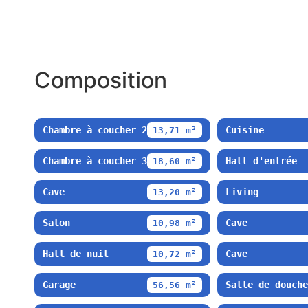
Composition
Chambre à coucher 2
Cuisine
13,71 m²
Chambre à coucher 3
Hall d'entrée
18,60 m²
Cave
Living
13,20 m²
Salon
Cave
10,98 m²
Hall de nuit
Cave
10,72 m²
Garage
Salle de douche
56,56 m²