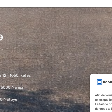
12 | 1050 Ixelles
| 5000 Namur
Afin de vous
60 Natoye
telles que l
Le fait de c
données tel