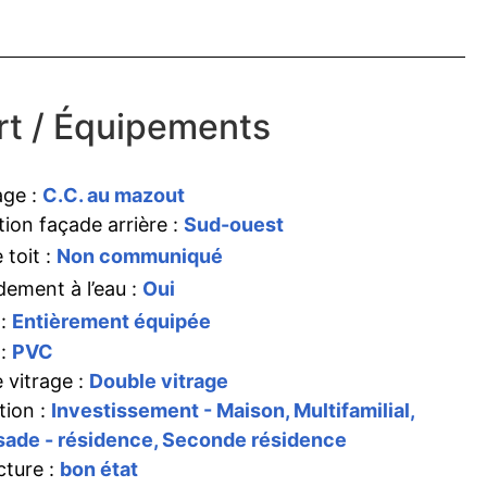
t / Équipements
age :
C.C. au mazout
tion façade arrière :
Sud-ouest
 toit :
Non communiqué
ement à l’eau :
Oui
 :
Entièrement équipée
 :
PVC
 vitrage :
Double vitrage
tion :
Investissement - Maison, Multifamilial,
ade - résidence, Seconde résidence
cture :
bon état