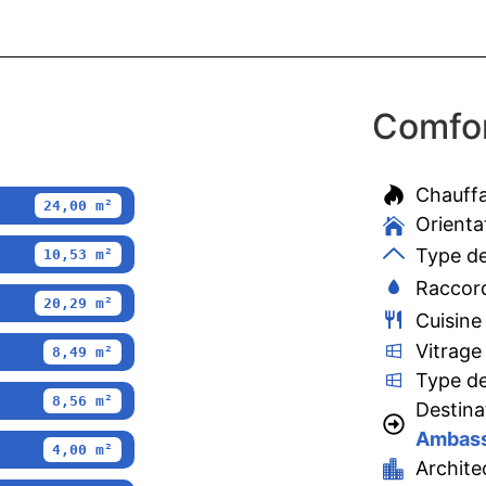
Comfor
Chauff
24,00 m²
Orienta
Type de
10,53 m²
Raccord
20,29 m²
Cuisine
Vitrage
8,49 m²
Type de
8,56 m²
Destina
Ambass
4,00 m²
Archite