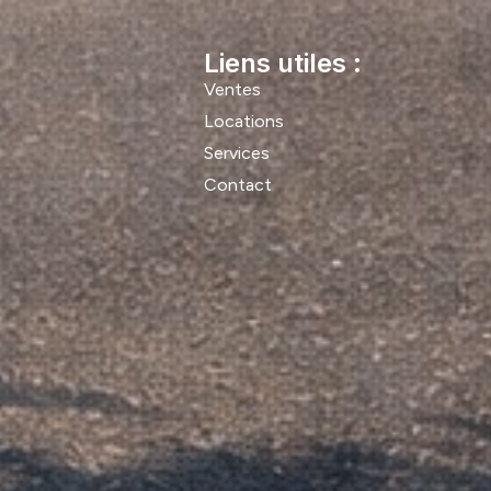
Liens utiles :
Ventes
Locations
Services
Contact