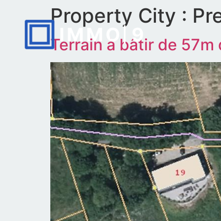
Property City :
Pr
Terrain à bâtir de 57m