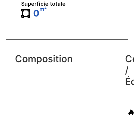
Superficie totale
m²
0
Composition
C
/
É