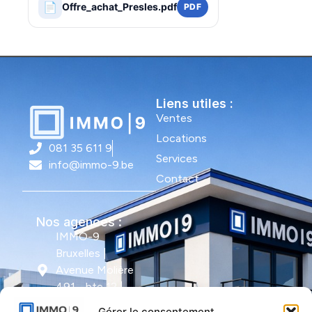
📄
Offre_achat_Presles.pdf
PDF
Liens utiles :
Ventes
Locations
081 35 611 9
Services
info@immo-9.be
Contact
Nos agences :
IMMO-9
Bruxelles |
Avenue Molière
491 - bte 12 |
1050 Ixelles
Gérer le consentement