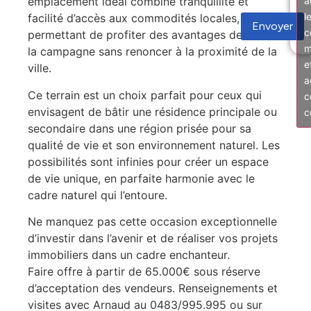
a
emplacement idéal combine tranquillité et
l
facilité d’accès aux commodités locales, vous
Envoyer
c
permettant de profiter des avantages de la vie à
m
la campagne sans renoncer à la proximité de la
e
ville.
a
Ce terrain est un choix parfait pour ceux qui
c
envisagent de bâtir une résidence principale ou
c
secondaire dans une région prisée pour sa
qualité de vie et son environnement naturel. Les
possibilités sont infinies pour créer un espace
de vie unique, en parfaite harmonie avec le
cadre naturel qui l’entoure.
Ne manquez pas cette occasion exceptionnelle
d’investir dans l’avenir et de réaliser vos projets
immobiliers dans un cadre enchanteur.
Faire offre à partir de 65.000€ sous réserve
d’acceptation des vendeurs. Renseignements et
visites avec Arnaud au 0483/995.995 ou sur