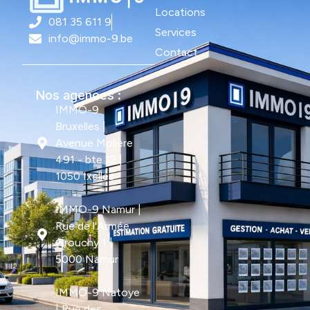
Locations
081 35 611 9
Services
info@immo-9.be
Contact
Nos agences :
IMMO-9
Bruxelles |
Avenue Molière
491 - bte 12 |
1050 Ixelles
IMMO-9 Namur |
Rue de l'Armée
Grouchy 1 |
5000 Namur
IMMO-9 Natoye
| Rue des