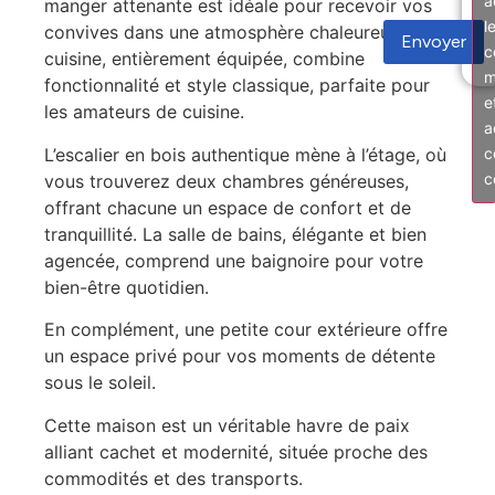
a
manger attenante est idéale pour recevoir vos
l
convives dans une atmosphère chaleureuse. La
Envoyer
c
cuisine, entièrement équipée, combine
m
fonctionnalité et style classique, parfaite pour
e
les amateurs de cuisine.
a
L’escalier en bois authentique mène à l’étage, où
c
c
vous trouverez deux chambres généreuses,
offrant chacune un espace de confort et de
tranquillité. La salle de bains, élégante et bien
agencée, comprend une baignoire pour votre
bien-être quotidien.
En complément, une petite cour extérieure offre
un espace privé pour vos moments de détente
sous le soleil.
Cette maison est un véritable havre de paix
alliant cachet et modernité, située proche des
commodités et des transports.