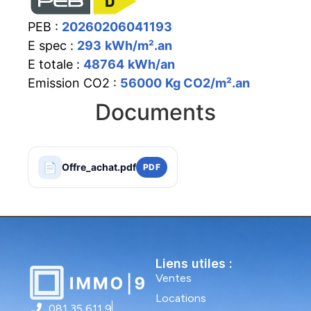
PEB :
20260206041193
E spec :
293
kWh/m².an
E totale :
48764
kWh/an
Emission CO2 :
56000
Kg CO2/m².an
Documents
📄
Offre_achat.pdf
PDF
Liens utiles :
Ventes
Locations
081 35 611 9