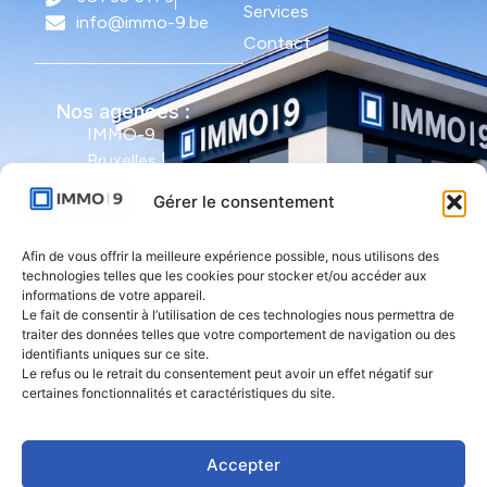
Services
info@immo-9.be
Contact
Nos agences :
IMMO-9
Bruxelles |
Avenue Molière
Gérer le consentement
491 - bte 12 |
1050 Ixelles
Afin de vous offrir la meilleure expérience possible, nous utilisons des
technologies telles que les cookies pour stocker et/ou accéder aux
IMMO-9 Namur |
informations de votre appareil.
Le fait de consentir à l’utilisation de ces technologies nous permettra de
Rue de l'Armée
traiter des données telles que votre comportement de navigation ou des
Grouchy 1 |
identifiants uniques sur ce site.
5000 Namur
Le refus ou le retrait du consentement peut avoir un effet négatif sur
certaines fonctionnalités et caractéristiques du site.
IMMO-9 Natoye
| Rue des
Accepter
Rocailles 23 |