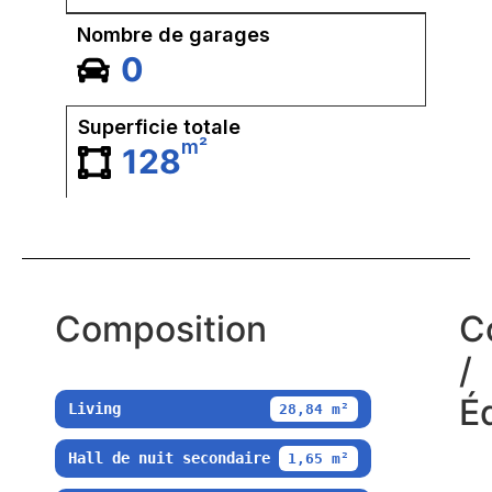
Nombre de garages
0
Superficie totale
m²
128
Composition
C
/
É
Living
28,84 m²
Hall de nuit secondaire
1,65 m²