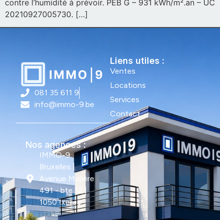
contre l’humidité à prévoir. PEB G – 931 kWh/m².an – UC
20210927005730. […]
Liens utiles :
Ventes
Locations
081 35 611 9
Services
info@immo-9.be
Contact
Nos agences :
IMMO-9
Bruxelles |
Avenue Molière
491 - bte 12 |
1050 Ixelles