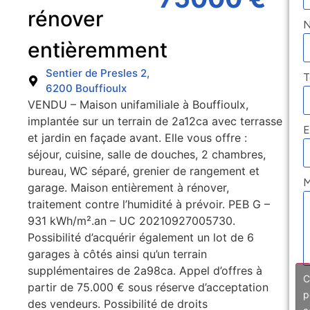
rénover
entièremment
Sentier de Presles 2,
T
6200 Bouffioulx
VENDU – Maison unifamiliale à Bouffioulx,
implantée sur un terrain de 2a12ca avec terrasse
E
et jardin en façade avant. Elle vous offre :
séjour, cuisine, salle de douches, 2 chambres,
bureau, WC séparé, grenier de rangement et
M
garage. Maison entièrement à rénover,
traitement contre l’humidité à prévoir. PEB G –
931 kWh/m².an – UC 20210927005730.
Possibilité d’acquérir également un lot de 6
garages à côtés ainsi qu’un terrain
supplémentaires de 2a98ca. Appel d’offres à
C
partir de 75.000 € sous réserve d’acceptation
p
des vendeurs. Possibilité de droits