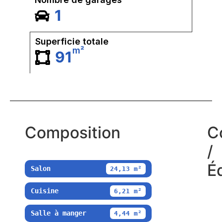
1
Superficie totale
m²
91
Composition
C
/
É
Salon
24,13 m²
Cuisine
6,21 m²
Salle à manger
4,44 m²