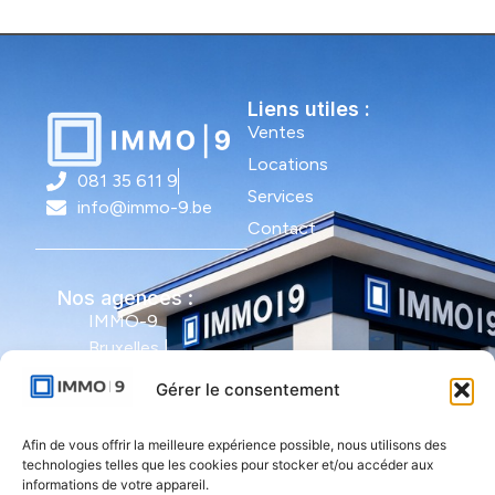
Liens utiles :
Ventes
Locations
081 35 611 9
Services
info@immo-9.be
Contact
Nos agences :
IMMO-9
Bruxelles |
Avenue Molière
Gérer le consentement
491 - bte 12 |
1050 Ixelles
Afin de vous offrir la meilleure expérience possible, nous utilisons des
technologies telles que les cookies pour stocker et/ou accéder aux
IMMO-9 Namur |
informations de votre appareil.