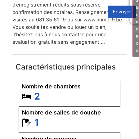
a
d’enregistrement réduits sous réserve
l
Envoyer
confirmation des notaires. Renseignements et
c
visites au 081 35 61 19 ou sur www.immo-9.be.
m
Vous souhaitez vendre ou louer un bien,
e
n’hésitez pas à nous contacter pour une
a
évaluation gratuite sans engagement …
c
c
Caractéristiques principales
Nombre de chambres
2
Nombre de salles de douche
1
Nombre de garages