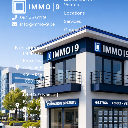
Ventes
Locations
081 35 611 9
Services
info@immo-9.be
Contact
Nos agences :
IMMO-9
Bruxelles |
Avenue Molière
491 - bte 12 |
1050 Ixelles
IMMO-9 Namur |
Rue de l'Armée
Grouchy 1 |
5000 Namur