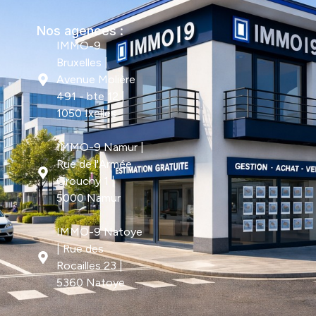
Nos agences :
IMMO-9
Bruxelles |
Avenue Molière
491 - bte 12 |
1050 Ixelles
IMMO-9 Namur |
Rue de l'Armée
Grouchy 1 |
5000 Namur
IMMO-9 Natoye
| Rue des
Rocailles 23 |
5360 Natoye