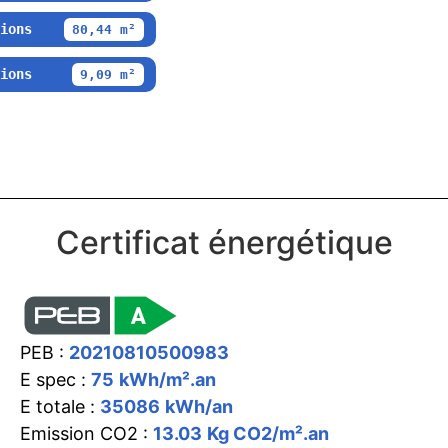
ions
80,44 m²
ions
9,09 m²
Certificat énergétique
PEB :
20210810500983
E spec :
75
kWh/m².an
E totale :
35086
kWh/an
Emission CO2 :
13.03
Kg CO2/m².an