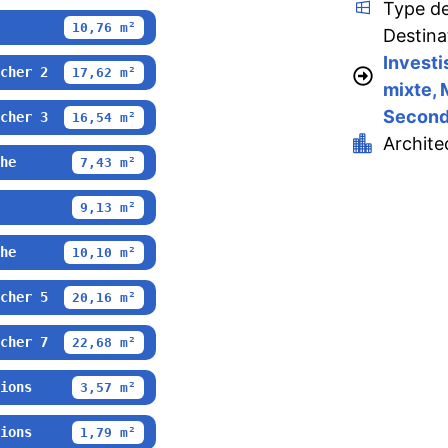
Type de
10,76 m²
Destina
Investi
cher 2
17,62 m²
mixte, 
Second
cher 3
16,54 m²
Archite
he
7,43 m²
9,13 m²
he
10,10 m²
cher 5
20,16 m²
cher 7
22,68 m²
ions
3,57 m²
ions
1,79 m²