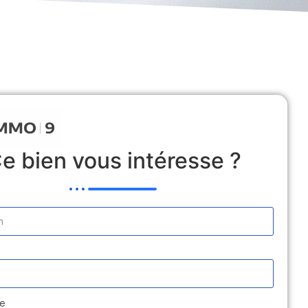
 Locative
Estimation
Médiation
Contact
e bien vous intéresse ?
e