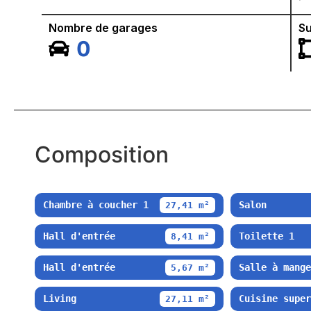
Nombre de garages
Su
0
Composition
Chambre à coucher 1
Salon
27,41 m²
Hall d'entrée
Toilette 1
8,41 m²
Hall d'entrée
Salle à mange
5,67 m²
Living
Cuisine super
27,11 m²