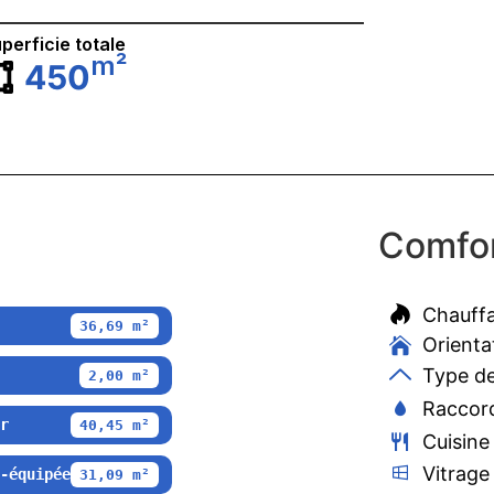
perficie totale
m²
450
Comfor
Chauff
36,69 m²
Orienta
Type de
2,00 m²
Raccord
r
40,45 m²
Cuisine
Vitrage
-équipée
31,09 m²