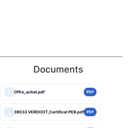
Documents
📄
Offre_achat.pdf
PDF
📄
39033 VERDOOT_Certificat PEB.pdf
PDF