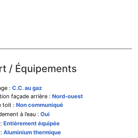
t / Équipements
age :
C.C. au gaz
tion façade arrière :
Nord-ouest
 toit :
Non communiqué
ement à l’eau :
Oui
 :
Entièrement équipée
 :
Aluminium thermique