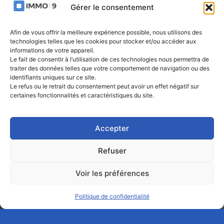
Avenue Molière
Gérer le consentement
491 - bte 12 |
1050 Ixelles
Afin de vous offrir la meilleure expérience possible, nous utilisons des
technologies telles que les cookies pour stocker et/ou accéder aux
IMMO-9 Namur |
informations de votre appareil.
Le fait de consentir à l’utilisation de ces technologies nous permettra de
Rue de l'Armée
traiter des données telles que votre comportement de navigation ou des
Grouchy 1 |
identifiants uniques sur ce site.
5000 Namur
Le refus ou le retrait du consentement peut avoir un effet négatif sur
certaines fonctionnalités et caractéristiques du site.
IMMO-9 Natoye
| Rue des
Accepter
Rocailles 23 |
5360 Natoye
Refuser
Voir les préférences
2026. Immo 9 | Tous droits réservés.
Politique de confidentialité
Politique de confidentialité
Mentions légales