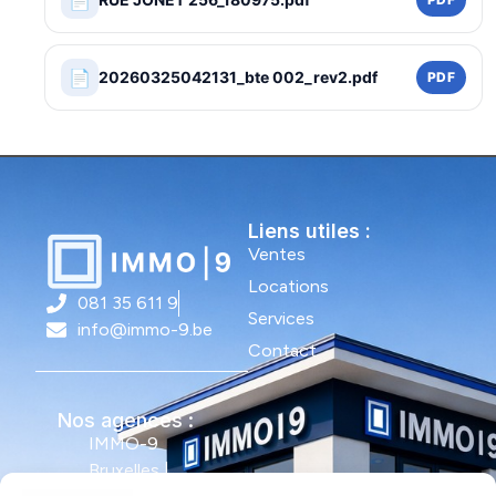
📄
📄
20260325042131_bte 002_rev2.pdf
PDF
Liens utiles :
Ventes
Locations
081 35 611 9
Services
info@immo-9.be
Contact
Nos agences :
IMMO-9
Bruxelles |