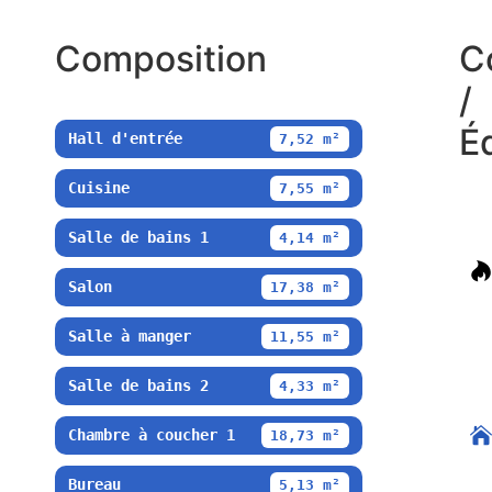
Composition
C
/
É
Hall d'entrée
7,52 m²
Cuisine
7,55 m²
Salle de bains 1
4,14 m²
Salon
17,38 m²
Salle à manger
11,55 m²
Salle de bains 2
4,33 m²
Chambre à coucher 1
18,73 m²
Bureau
5,13 m²