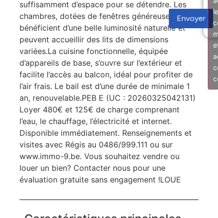
a
suffisamment d’espace pour se détendre. Les
l
chambres, dotées de fenêtres généreuses,
Envoyer
c
bénéficient d’une belle luminosité naturelle et
m
peuvent accueillir des lits de dimensions
e
variées.La cuisine fonctionnelle, équipée
a
d’appareils de base, s’ouvre sur l’extérieur et
c
facilite l’accès au balcon, idéal pour profiter de
c
l’air frais. Le bail est d’une durée de minimale 1
an, renouvelable.PEB E (UC : 20260325042131)
Loyer 480€ et 125€ de charge comprenant
l’eau, le chauffage, l’électricité et internet.
Disponible immédiatement. Renseignements et
visites avec Régis au 0486/999.111 ou sur
www.immo-9.be. Vous souhaitez vendre ou
louer un bien? Contacter nous pour une
évaluation gratuite sans engagement !LOUE