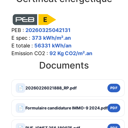
PEB :
20260325042131
E spec :
373
kWh/m².an
E totale :
56331
kWh/an
Emission CO2 :
92
Kg CO2/m².an
Documents
📄
20260226021888_RP.pdf
PDF
📄
Formulaire candidature IMMO-9 2024.pdf
PDF
RUE JONET 256_180975.pdf
PDF