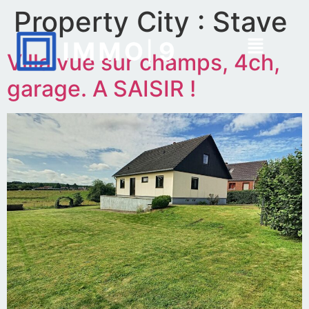
Property City :
Stave
Villa vue sur champs, 4ch,
garage. A SAISIR !