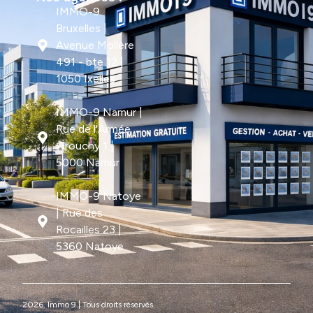
IMMO-9
Bruxelles |
Avenue Molière
491 - bte 12 |
1050 Ixelles
IMMO-9 Namur |
Rue de l'Armée
Grouchy 1 |
5000 Namur
IMMO-9 Natoye
| Rue des
Rocailles 23 |
5360 Natoye
2026. Immo 9 | Tous droits réservés.