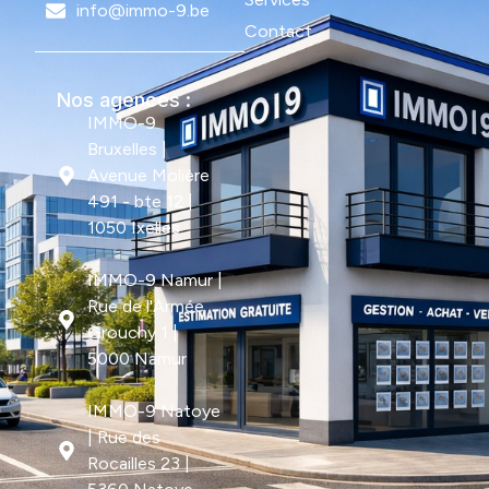
info@immo-9.be
Contact
Nos agences :
IMMO-9
Bruxelles |
Avenue Molière
491 - bte 12 |
1050 Ixelles
IMMO-9 Namur |
Rue de l'Armée
Grouchy 1 |
5000 Namur
IMMO-9 Natoye
| Rue des
Rocailles 23 |