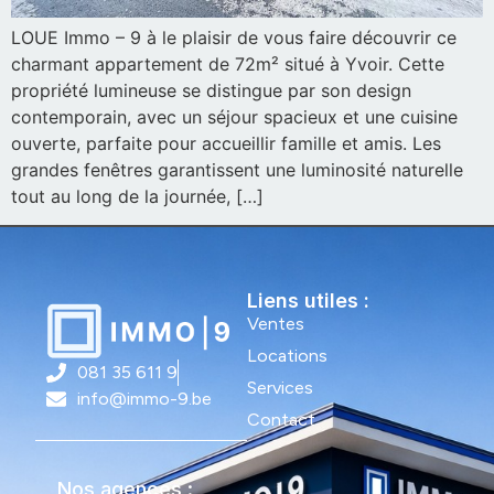
LOUE Immo – 9 à le plaisir de vous faire découvrir ce
charmant appartement de 72m² situé à Yvoir. Cette
propriété lumineuse se distingue par son design
contemporain, avec un séjour spacieux et une cuisine
ouverte, parfaite pour accueillir famille et amis. Les
grandes fenêtres garantissent une luminosité naturelle
tout au long de la journée, […]
Liens utiles :
Ventes
Locations
081 35 611 9
Services
info@immo-9.be
Contact
Nos agences :