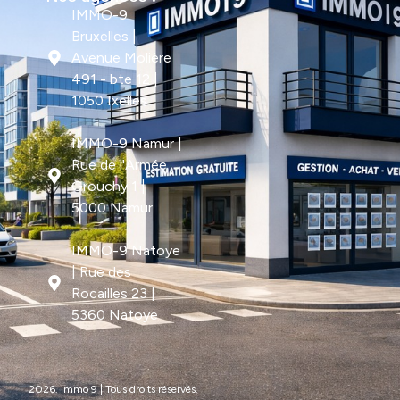
IMMO-9
Bruxelles |
Avenue Molière
491 - bte 12 |
1050 Ixelles
IMMO-9 Namur |
Rue de l'Armée
Grouchy 1 |
5000 Namur
IMMO-9 Natoye
| Rue des
Rocailles 23 |
5360 Natoye
2026. Immo 9 | Tous droits réservés.