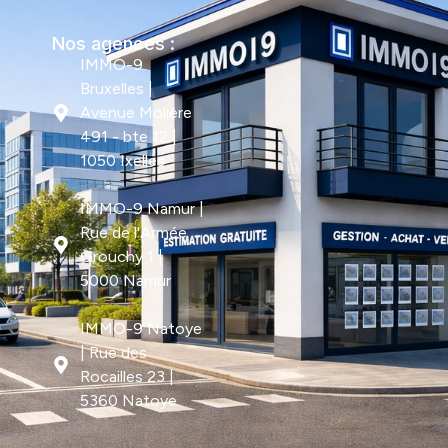
Nos agences :
IMMO-9
Bruxelles |
Avenue Molière
491 - bte 12 |
1050 Ixelles
IMMO-9 Namur |
Rue de l'Armée
Grouchy 1 |
5000 Namur
IMMO-9 Natoye
| Rue des
Rocailles 23 |
5360 Natoye