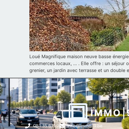
Loué Magnifique maison neuve basse énergie e
commerces locaux, … . Elle offre : un séjour 
grenier, un jardin avec terrasse et un doubl
081 35 611 9
info@immo-9.be