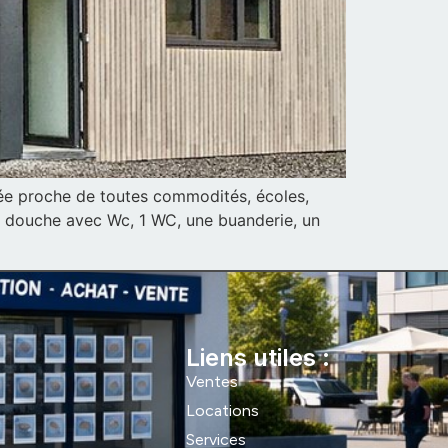
uée proche de toutes commodités, écoles,
de douche avec Wc, 1 WC, une buanderie, un
Liens utiles :
Ventes
Locations
Services