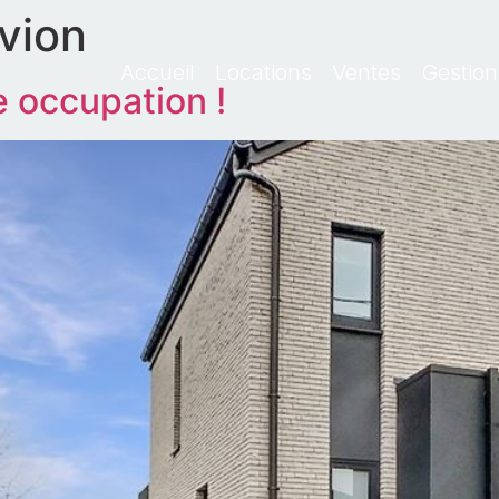
avion
Accueil
Locations
Ventes
Gestion
 occupation !